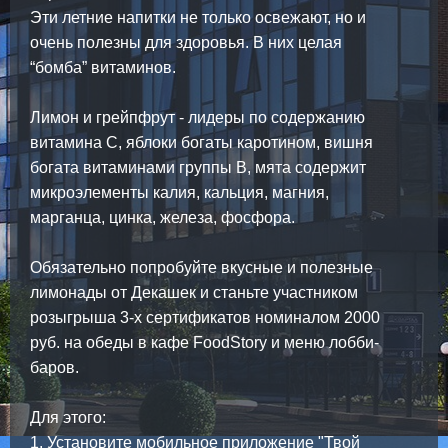
Эти летние напитки не только освежают, но и
очень полезны для здоровья. В них целая
“бомба” витаминов.
Лимон и грейпфрут - лидеры по содержанию
витамина С, яблоки богаты каротином, вишня
богата витаминами группы B, мята содержит
микроэлементы калия, кальция, магния,
марганца, цинка, железа, фосфора.
Обязательно попробуйте вкусные и полезные
лимонады от Декашек и станьте участником
розыгрыша 3-х сертификатов номиналом 2000
руб. на обеды в кафе FoodStory и меню лобби-
баров.
Для этого:
1. Установите мобильное приложение "Твой