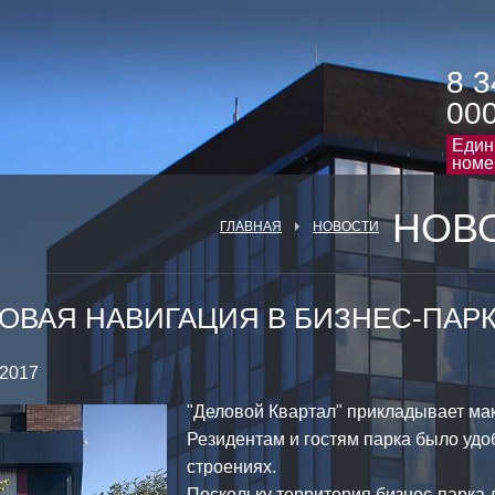
8 3
00
Един
номе
НОВ
ГЛАВНАЯ
НОВОСТИ
ОВАЯ НАВИГАЦИЯ В БИЗНЕС-ПАРК
/ 2017
"Деловой Квартал" прикладывает мак
Резидентам и гостям парка было удо
строениях.
Поскольку территория бизнес-парка 