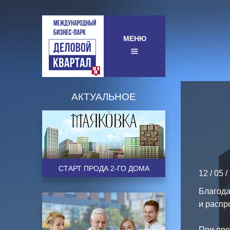
МЕНЮ
АКТУАЛЬНОЕ
CТАРТ ПРОДА 2-ГО ДОМА
12 / 05 
Благода
и распр
⠀
При про