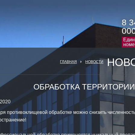
8 3
00
Един
номе
НОВ
ГЛАВНАЯ
НОВОСТИ
ОБРАБОТКА ТЕРРИТОРИИ
/ 2020
ря противоклищевой обработке можно снизить численность
остранение!
фессиональной обработке применяется уникальный препар