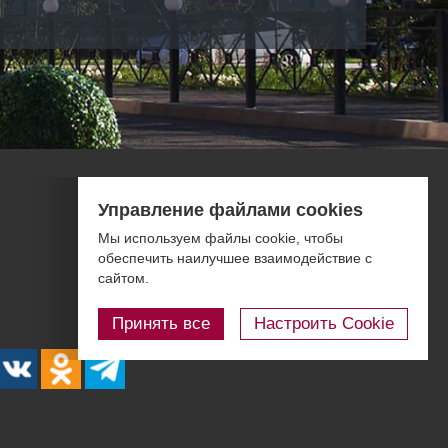
Фотогалерея
Управление файлами cookies
Правовая информация
Мы используем файлы cookie, чтобы
Контакты
обеспечить наилучшее взаимодействие с
сайтом.
Блог
Принять все
Настроить Cookie