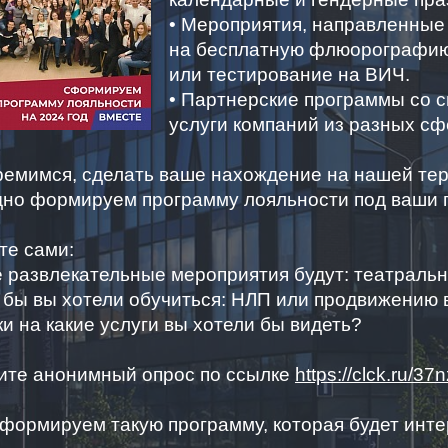
• Мероприятия, направленные
на бесплатную флюорографию
или тестирование на ВИЧ.
• Партнерские программы со 
услуги компаний из разных сф
ремимся, сделать ваше нахождение на нашей те
дно формируем программу лояльности под ваши 
те сами:
е развлекательные мероприятия будут: театраль
 бы вы хотели обучиться: НЛП или продвижению в
ки на какие услуги вы хотели бы видеть?
ите анонимный опрос по ссылке
https://clck.ru/37
формируем такую программу, которая будет инте