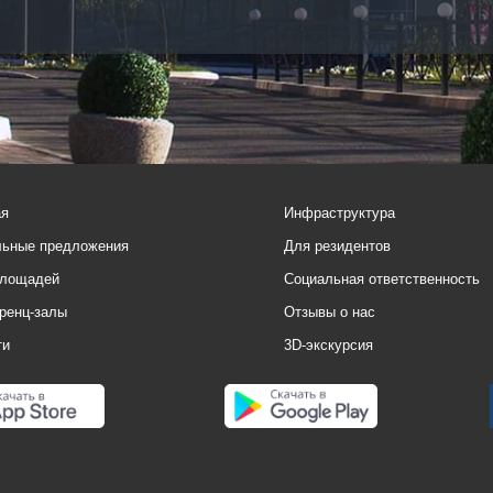
ая
Инфраструктура
льные предложения
Для резидентов
площадей
Социальная ответственность
ренц-залы
Отзывы о нас
ти
3D-экскурсия