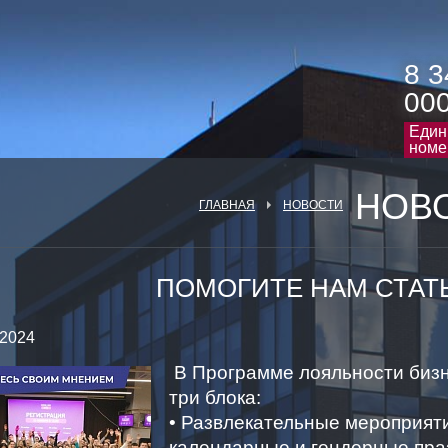
8 3
00
Един
номе
НОВ
ГЛАВНАЯ
НОВОСТИ
ПОМОГИТЕ НАМ СТАТ
/ 2024
В Программе лояльности бизн
три блока:
• Развлекательные мероприяти
календарные и гендерные пра