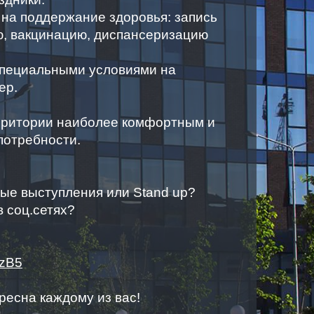
 на поддержание здоровья: запись
, вакцинацию, диспансеризацию
специальными условиями на
ер.
рритории наиболее комфортным и
потребности.
ные выступления или Stand up?
 соц.сетях?
nzB5
ресна каждому из вас!