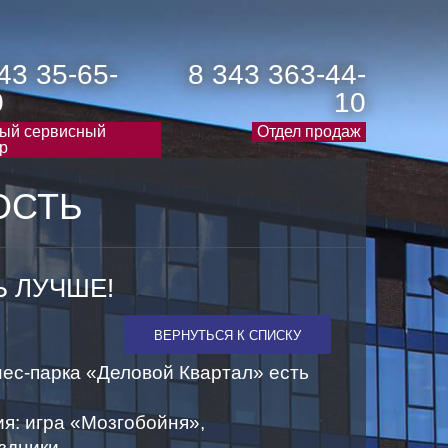
43 35-65-
8 343 363-44-
0
10
ый сервисный
Отдел продаж
р
ОСТЬ
Ь ЛУЧШЕ!
ВЕРНУТЬСЯ К СПИСКУ
ес-парка «Деловой Квартал» есть
я: игра «Мозгобойня»,
здники.