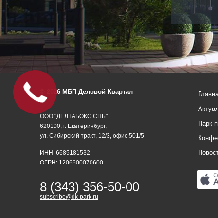
Офис под
Ваш
© 2026 МБП Деловой Квартал
Главн
бюджет
Актуа
ООО "ДЕЛТАБОКС СПБ"
Парк 
620100, г. Екатеринбург,
ул. Сибирский тракт, 12/3, офис 501/5
Конфе
Новос
ИНН: 6685181532
ОГРН: 1206600070600
8 (343) 356-50-00
subscribe@dk-park.ru