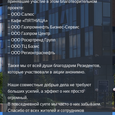
принявшие участие в этом благотворительном
проекте:
– ООО Салюс
– Кафе «ПЯТНИЦА»
– ООО Газпромнефть Бизнес-Сервис
– ООО Газпром Центр
– ООО Роскртренд Групп
– ООО ТЦ Базис
– ООО Регионтраснефть
Также мы от всей души благодарим Резидентов,
которые участвовали в акции анонимно.
Наши совместные добрые дела не требуют
больших усилий, а эффект о них просто
огромный.
В повседневной суете мы часто о них забываем.
Спасибо от всех жителей и сотрудников