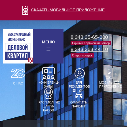
СКАЧАТЬ МОБИЛЬНОЕ ПРИЛОЖЕНИЕ
8 343 35-65-000
МЕНЮ
Единый сервисный номер
8 343 363-44-10
Отдел продаж
КОНФЕРЕНЦ-
ДЛЯ
МОБИЛЬНОЕ
О НАС
ЗАЛЫ
РЕЗИДЕНТОВ
ПРИЛОЖЕНИЕ
РАСПИСАНИЕ
ОПЛАТИТЬ
ШАТТЛ-
ПАРКИНГ
БАСОВ