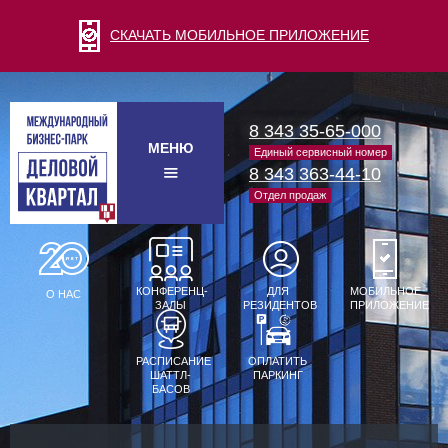
СКАЧАТЬ МОБИЛЬНОЕ ПРИЛОЖЕНИЕ
8 343 35-65-000
МЕНЮ
Единый сервисный номер
8 343 363-44-10
Отдел продаж
КОНФЕРЕНЦ-
ДЛЯ
МОБИЛЬНОЕ
О НАС
ЗАЛЫ
РЕЗИДЕНТОВ
ПРИЛОЖЕНИЕ
РАСПИСАНИЕ
ОПЛАТИТЬ
ШАТТЛ-
ПАРКИНГ
БАСОВ