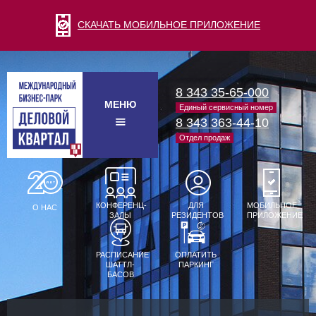
СКАЧАТЬ МОБИЛЬНОЕ ПРИЛОЖЕНИЕ
8 343 35-65-000
МЕНЮ
Единый сервисный номер
8 343 363-44-10
Отдел продаж
КОНФЕРЕНЦ-
ДЛЯ
МОБИЛЬНОЕ
О НАС
ЗАЛЫ
РЕЗИДЕНТОВ
ПРИЛОЖЕНИЕ
РАСПИСАНИЕ
ОПЛАТИТЬ
ШАТТЛ-
ПАРКИНГ
БАСОВ