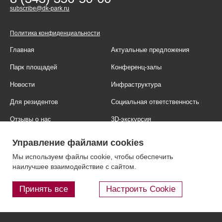
subscribe@dk-park.ru
Политика конфиденциальности
Главная
Актуальные предложения
Парк площадей
Конференц-залы
Новости
Инфраструктура
Для резидентов
Социальная ответственность
Отзывы о нас
3D-экскурсия
Фотогалерея
Правовая информация
Управление файлами cookies
Контакты
Блог
Мы используем файлы cookie, чтобы обеспечить
наилучшее взаимодействие с сайтом.
Принять все
Настроить Cookie