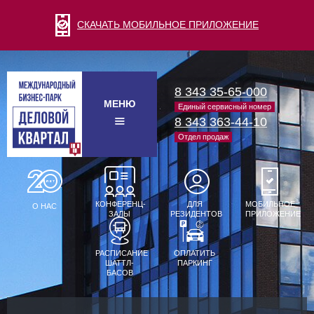
СКАЧАТЬ МОБИЛЬНОЕ ПРИЛОЖЕНИЕ
8 343 35-65-000
МЕНЮ
Единый сервисный номер
8 343 363-44-10
Отдел продаж
КОНФЕРЕНЦ-
ДЛЯ
МОБИЛЬНОЕ
О НАС
ЗАЛЫ
РЕЗИДЕНТОВ
ПРИЛОЖЕНИЕ
РАСПИСАНИЕ
ОПЛАТИТЬ
ШАТТЛ-
ПАРКИНГ
БАСОВ