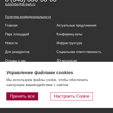
subscribe@dk-park.ru
Политика конфиденциальности
Главная
Актуальные предложения
Парк площадей
Конференц-залы
Новости
Инфраструктура
Для резидентов
Социальная ответственность
Отзывы о нас
3D-экскурсия
Фотогалерея
Правовая информация
Управление файлами cookies
Контакты
Блог
Мы используем файлы cookie, чтобы обеспечить
наилучшее взаимодействие с сайтом.
Принять все
Настроить Cookie