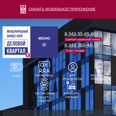
СКАЧАТЬ МОБИЛЬНОЕ ПРИЛОЖЕНИЕ
8 343 35-65-000
МЕНЮ
Единый сервисный номер
8 343 363-44-10
Отдел продаж
КОНФЕРЕНЦ-
ДЛЯ
МОБИЛЬНОЕ
О НАС
ЗАЛЫ
РЕЗИДЕНТОВ
ПРИЛОЖЕНИЕ
РАСПИСАНИЕ
ОПЛАТИТЬ
ШАТТЛ-
ПАРКИНГ
БАСОВ