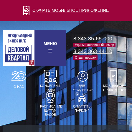
СКАЧАТЬ МОБИЛЬНОЕ ПРИЛОЖЕНИЕ
8 343 35-65-000
МЕНЮ
Единый сервисный номер
8 343 363-44-10
Отдел продаж
КОНФЕРЕНЦ-
ДЛЯ
МОБИЛЬНОЕ
О НАС
ЗАЛЫ
РЕЗИДЕНТОВ
ПРИЛОЖЕНИЕ
РАСПИСАНИЕ
ОПЛАТИТЬ
ШАТТЛ-
ПАРКИНГ
БАСОВ