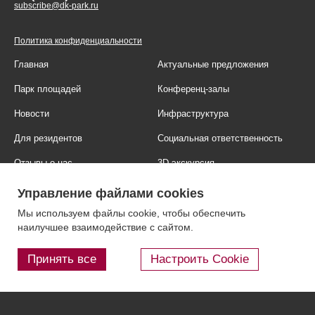
subscribe@dk-park.ru
Политика конфиденциальности
Главная
Актуальные предложения
Парк площадей
Конференц-залы
Новости
Инфраструктура
Для резидентов
Социальная ответственность
Отзывы о нас
3D-экскурсия
Фотогалерея
Правовая информация
Управление файлами cookies
Контакты
Блог
Мы используем файлы cookie, чтобы обеспечить
наилучшее взаимодействие с сайтом.
Принять все
Настроить Cookie