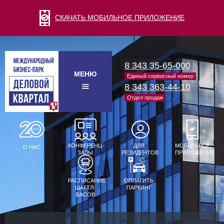
СКАЧАТЬ МОБИЛЬНОЕ ПРИЛОЖЕНИЕ
8 343 35-65-000
МЕНЮ
Единый сервисный номер
8 343 363-44-10
Отдел продаж
КОНФЕРЕНЦ-
ДЛЯ
МОБИЛЬНОЕ
О НАС
ЗАЛЫ
РЕЗИДЕНТОВ
ПРИЛОЖЕНИЕ
РАСПИСАНИЕ
ОПЛАТИТЬ
ШАТТЛ-
ПАРКИНГ
БАСОВ