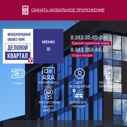
СКАЧАТЬ МОБИЛЬНОЕ ПРИЛОЖЕНИЕ
8 343 35-65-000
МЕНЮ
Единый сервисный номер
8 343 363-44-10
Отдел продаж
КОНФЕРЕНЦ-
ДЛЯ
МОБИЛЬНОЕ
О НАС
ЗАЛЫ
РЕЗИДЕНТОВ
ПРИЛОЖЕНИЕ
РАСПИСАНИЕ
ОПЛАТИТЬ
ШАТТЛ-
ПАРКИНГ
БАСОВ