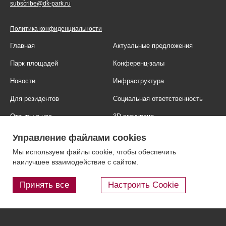
subscribe@dk-park.ru
Политика конфиденциальности
Главная
Актуальные предложения
Парк площадей
Конференц-залы
Новости
Инфраструктура
Для резидентов
Социальная ответственность
Отзывы о нас
3D-экскурсия
Фотогалерея
Правовая информация
Управление файлами cookies
Контакты
Блог
Мы используем файлы cookie, чтобы обеспечить
наилучшее взаимодействие с сайтом.
Принять все
Настроить Cookie