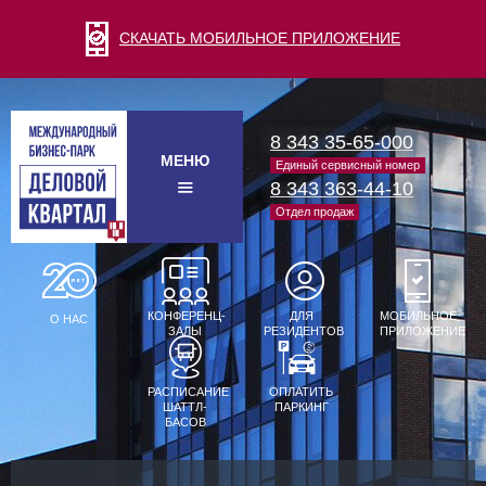
СКАЧАТЬ МОБИЛЬНОЕ ПРИЛОЖЕНИЕ
8 343 35-65-000
МЕНЮ
Единый сервисный номер
8 343 363-44-10
Отдел продаж
КОНФЕРЕНЦ-
ДЛЯ
МОБИЛЬНОЕ
О НАС
ЗАЛЫ
РЕЗИДЕНТОВ
ПРИЛОЖЕНИЕ
РАСПИСАНИЕ
ОПЛАТИТЬ
ШАТТЛ-
ПАРКИНГ
БАСОВ