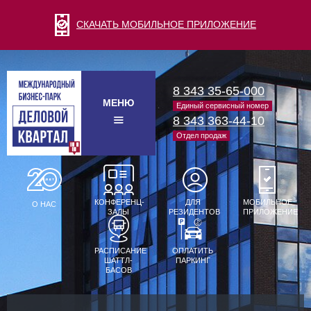
СКАЧАТЬ МОБИЛЬНОЕ ПРИЛОЖЕНИЕ
8 343 35-65-000
МЕНЮ
Единый сервисный номер
8 343 363-44-10
Отдел продаж
КОНФЕРЕНЦ-
ДЛЯ
МОБИЛЬНОЕ
О НАС
ЗАЛЫ
РЕЗИДЕНТОВ
ПРИЛОЖЕНИЕ
РАСПИСАНИЕ
ОПЛАТИТЬ
ШАТТЛ-
ПАРКИНГ
БАСОВ