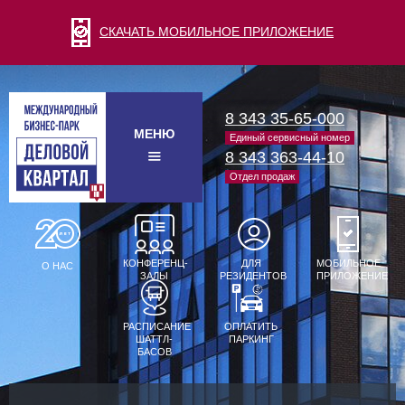
СКАЧАТЬ МОБИЛЬНОЕ ПРИЛОЖЕНИЕ
8 343 35-65-000
МЕНЮ
Единый сервисный номер
8 343 363-44-10
Отдел продаж
КОНФЕРЕНЦ-
ДЛЯ
МОБИЛЬНОЕ
О НАС
ЗАЛЫ
РЕЗИДЕНТОВ
ПРИЛОЖЕНИЕ
РАСПИСАНИЕ
ОПЛАТИТЬ
ШАТТЛ-
ПАРКИНГ
БАСОВ