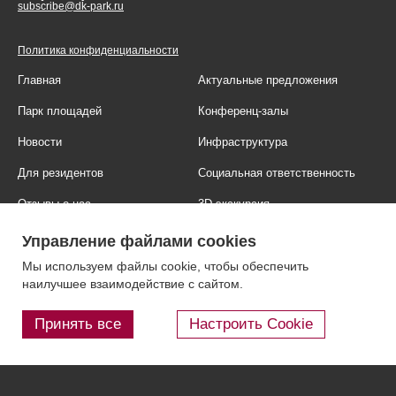
subscribe@dk-park.ru
Политика конфиденциальности
Главная
Актуальные предложения
Парк площадей
Конференц-залы
Новости
Инфраструктура
Для резидентов
Социальная ответственность
Отзывы о нас
3D-экскурсия
Фотогалерея
Правовая информация
Управление файлами cookies
Контакты
Блог
Мы используем файлы cookie, чтобы обеспечить
наилучшее взаимодействие с сайтом.
Принять все
Настроить Cookie