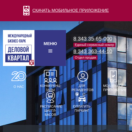
СКАЧАТЬ МОБИЛЬНОЕ ПРИЛОЖЕНИЕ
8 343 35-65-000
МЕНЮ
Единый сервисный номер
8 343 363-44-10
Отдел продаж
КОНФЕРЕНЦ-
ДЛЯ
МОБИЛЬНОЕ
О НАС
ЗАЛЫ
РЕЗИДЕНТОВ
ПРИЛОЖЕНИЕ
РАСПИСАНИЕ
ОПЛАТИТЬ
ШАТТЛ-
ПАРКИНГ
БАСОВ