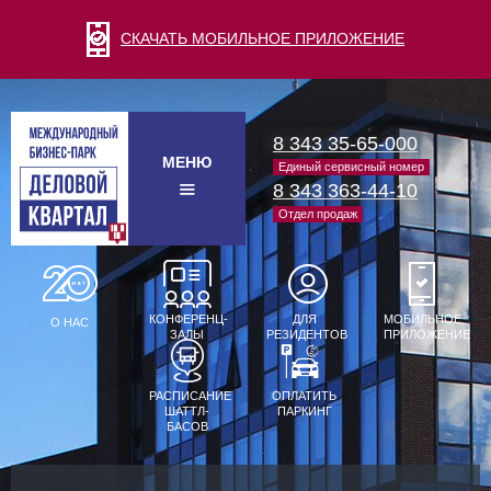
СКАЧАТЬ МОБИЛЬНОЕ ПРИЛОЖЕНИЕ
8 343 35-65-000
МЕНЮ
Единый сервисный номер
8 343 363-44-10
Отдел продаж
КОНФЕРЕНЦ-
ДЛЯ
МОБИЛЬНОЕ
О НАС
ЗАЛЫ
РЕЗИДЕНТОВ
ПРИЛОЖЕНИЕ
РАСПИСАНИЕ
ОПЛАТИТЬ
ШАТТЛ-
ПАРКИНГ
БАСОВ