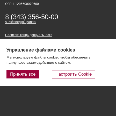
ОГРН: 1206600070600
8 (343) 356-50-00
subscribe@dk-park.ru
Политика конфиденциальности
Главная
Актуальные предложения
Управление файлами cookies
Парк площадей
Конференц-залы
Мы используем файлы cookie, чтобы обеспечить
Новости
Инфраструктура
наилучшее взаимодействие с сайтом.
Для резидентов
Социальная ответственность
Принять все
Настроить Cookie
Отзывы о нас
3D-экскурсия
Фотогалерея
Правовая информация
Контакты
Блог