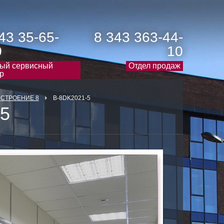
43 35-65-
8 343 363-44-
0
10
ый сервисный
Отдел продаж
р
СТРОЕНИЕ 8
B-8DK2021-5
-5