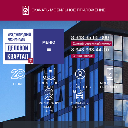
СКАЧАТЬ МОБИЛЬНОЕ ПРИЛОЖЕНИЕ
8 343 35-65-000
МЕНЮ
Единый сервисный номер
8 343 363-44-10
Отдел продаж
КОНФЕРЕНЦ-
ДЛЯ
МОБИЛЬНОЕ
О НАС
ЗАЛЫ
РЕЗИДЕНТОВ
ПРИЛОЖЕНИЕ
РАСПИСАНИЕ
ОПЛАТИТЬ
ШАТТЛ-
ПАРКИНГ
БАСОВ