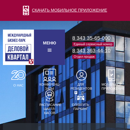
СКАЧАТЬ МОБИЛЬНОЕ ПРИЛОЖЕНИЕ
8 343 35-65-000
МЕНЮ
Единый сервисный номер
8 343 363-44-10
Отдел продаж
КОНФЕРЕНЦ-
ДЛЯ
МОБИЛЬНОЕ
О НАС
ЗАЛЫ
РЕЗИДЕНТОВ
ПРИЛОЖЕНИЕ
РАСПИСАНИЕ
ОПЛАТИТЬ
ШАТТЛ-
ПАРКИНГ
БАСОВ