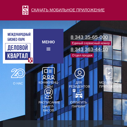
СКАЧАТЬ МОБИЛЬНОЕ ПРИЛОЖЕНИЕ
8 343 35-65-000
МЕНЮ
Единый сервисный номер
8 343 363-44-10
Отдел продаж
КОНФЕРЕНЦ-
ДЛЯ
МОБИЛЬНОЕ
О НАС
ЗАЛЫ
РЕЗИДЕНТОВ
ПРИЛОЖЕНИЕ
РАСПИСАНИЕ
ОПЛАТИТЬ
ШАТТЛ-
ПАРКИНГ
БАСОВ