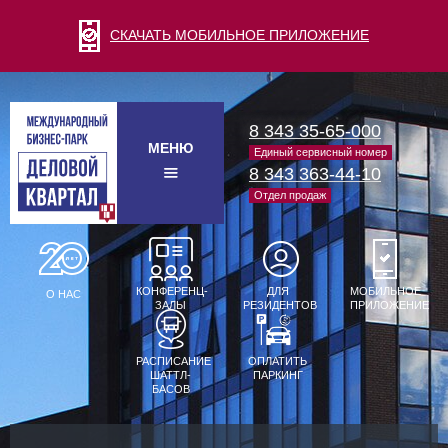
СКАЧАТЬ МОБИЛЬНОЕ ПРИЛОЖЕНИЕ
8 343 35-65-000
МЕНЮ
Единый сервисный номер
8 343 363-44-10
Отдел продаж
КОНФЕРЕНЦ-
ДЛЯ
МОБИЛЬНОЕ
О НАС
ЗАЛЫ
РЕЗИДЕНТОВ
ПРИЛОЖЕНИЕ
РАСПИСАНИЕ
ОПЛАТИТЬ
ШАТТЛ-
ПАРКИНГ
БАСОВ