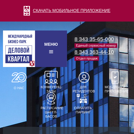
СКАЧАТЬ МОБИЛЬНОЕ ПРИЛОЖЕНИЕ
8 343 35-65-000
МЕНЮ
Единый сервисный номер
8 343 363-44-10
Отдел продаж
КОНФЕРЕНЦ-
ДЛЯ
МОБИЛЬНОЕ
О НАС
ЗАЛЫ
РЕЗИДЕНТОВ
ПРИЛОЖЕНИЕ
РАСПИСАНИЕ
ОПЛАТИТЬ
ШАТТЛ-
ПАРКИНГ
БАСОВ