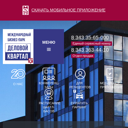
СКАЧАТЬ МОБИЛЬНОЕ ПРИЛОЖЕНИЕ
8 343 35-65-000
МЕНЮ
Единый сервисный номер
8 343 363-44-10
Отдел продаж
КОНФЕРЕНЦ-
ДЛЯ
МОБИЛЬНОЕ
О НАС
ЗАЛЫ
РЕЗИДЕНТОВ
ПРИЛОЖЕНИЕ
РАСПИСАНИЕ
ОПЛАТИТЬ
ШАТТЛ-
ПАРКИНГ
БАСОВ