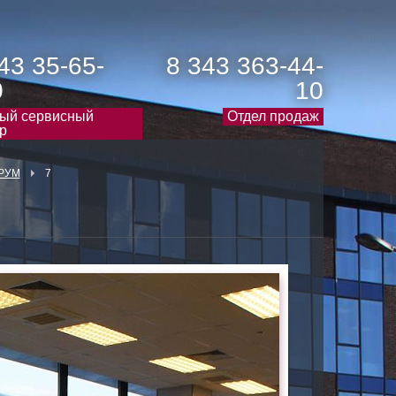
43 35-65-
8 343 363-44-
0
10
ый сервисный
Отдел продаж
р
РУМ
7