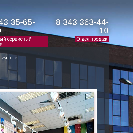
43 35-65-
8 343 363-44-
0
10
ый сервисный
Отдел продаж
р
РУМ
3