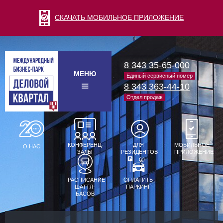
СКАЧАТЬ МОБИЛЬНОЕ ПРИЛОЖЕНИЕ
8 343 35-65-000
МЕНЮ
Единый сервисный номер
8 343 363-44-10
Отдел продаж
КОНФЕРЕНЦ-
ДЛЯ
МОБИЛЬНОЕ
О НАС
ЗАЛЫ
РЕЗИДЕНТОВ
ПРИЛОЖЕНИЕ
РАСПИСАНИЕ
ОПЛАТИТЬ
ШАТТЛ-
ПАРКИНГ
БАСОВ