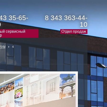
43 35-65-
8 343 363-44-
0
10
ый сервисный
Отдел продаж
р
РУМ
4