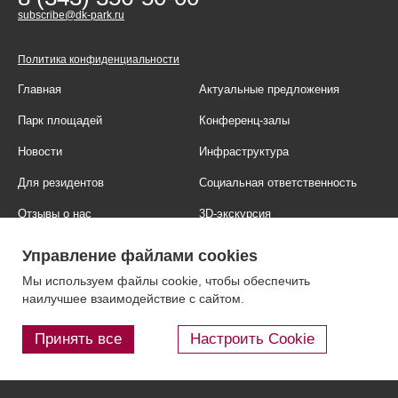
subscribe@dk-park.ru
Политика конфиденциальности
Главная
Актуальные предложения
Парк площадей
Конференц-залы
Новости
Инфраструктура
Для резидентов
Социальная ответственность
Отзывы о нас
3D-экскурсия
Фотогалерея
Правовая информация
Управление файлами cookies
Контакты
Блог
Мы используем файлы cookie, чтобы обеспечить
наилучшее взаимодействие с сайтом.
Принять все
Настроить Cookie