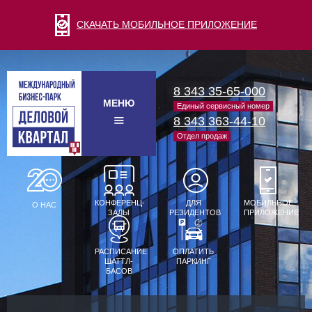
СКАЧАТЬ МОБИЛЬНОЕ ПРИЛОЖЕНИЕ
8 343 35-65-000
МЕНЮ
Единый сервисный номер
8 343 363-44-10
Отдел продаж
КОНФЕРЕНЦ-
ДЛЯ
МОБИЛЬНОЕ
О НАС
ЗАЛЫ
РЕЗИДЕНТОВ
ПРИЛОЖЕНИЕ
РАСПИСАНИЕ
ОПЛАТИТЬ
ШАТТЛ-
ПАРКИНГ
БАСОВ