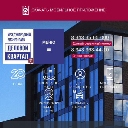
СКАЧАТЬ МОБИЛЬНОЕ ПРИЛОЖЕНИЕ
8 343 35-65-000
МЕНЮ
Единый сервисный номер
8 343 363-44-10
Отдел продаж
КОНФЕРЕНЦ-
ДЛЯ
МОБИЛЬНОЕ
О НАС
ЗАЛЫ
РЕЗИДЕНТОВ
ПРИЛОЖЕНИЕ
РАСПИСАНИЕ
ОПЛАТИТЬ
ШАТТЛ-
ПАРКИНГ
БАСОВ