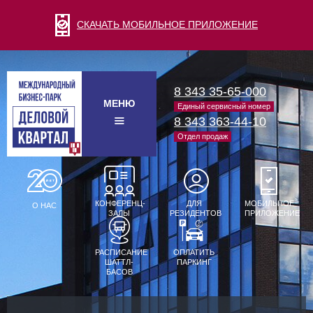
СКАЧАТЬ МОБИЛЬНОЕ ПРИЛОЖЕНИЕ
8 343 35-65-000
МЕНЮ
Единый сервисный номер
8 343 363-44-10
Отдел продаж
КОНФЕРЕНЦ-
ДЛЯ
МОБИЛЬНОЕ
О НАС
ЗАЛЫ
РЕЗИДЕНТОВ
ПРИЛОЖЕНИЕ
РАСПИСАНИЕ
ОПЛАТИТЬ
ШАТТЛ-
ПАРКИНГ
БАСОВ