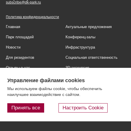
subscribe@dk-park.ru
Политика конфиденциальности
Главная
Актуальные предложения
Парк площадей
Конференц-залы
Новости
Инфраструктура
Для резидентов
Социальная ответственность
Отзывы о нас
3D-экскурсия
Фотогалерея
Правовая информация
Управление файлами cookies
Контакты
Блог
Мы используем файлы cookie, чтобы обеспечить
наилучшее взаимодействие с сайтом.
Принять все
Настроить Cookie