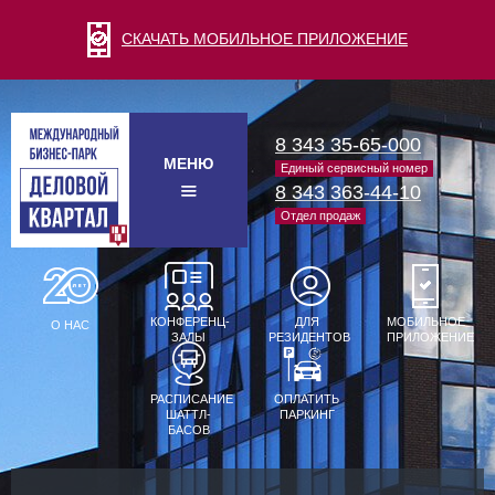
СКАЧАТЬ МОБИЛЬНОЕ ПРИЛОЖЕНИЕ
8 343 35-65-000
МЕНЮ
Единый сервисный номер
8 343 363-44-10
Отдел продаж
КОНФЕРЕНЦ-
ДЛЯ
МОБИЛЬНОЕ
О НАС
ЗАЛЫ
РЕЗИДЕНТОВ
ПРИЛОЖЕНИЕ
РАСПИСАНИЕ
ОПЛАТИТЬ
ШАТТЛ-
ПАРКИНГ
БАСОВ