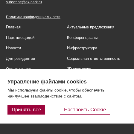
subscribe@dk-park.ru
Политика конфиденциальности
Главная
Актуальные предложения
Парк площадей
Конференц-залы
Новости
Инфраструктура
Для резидентов
Социальная ответственность
Отзывы о нас
3D-экскурсия
Фотогалерея
Правовая информация
Управление файлами cookies
Контакты
Блог
Мы используем файлы cookie, чтобы обеспечить
наилучшее взаимодействие с сайтом.
Принять все
Настроить Cookie