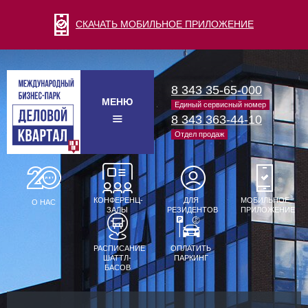
СКАЧАТЬ МОБИЛЬНОЕ ПРИЛОЖЕНИЕ
8 343 35-65-000
МЕНЮ
Единый сервисный номер
8 343 363-44-10
Отдел продаж
КОНФЕРЕНЦ-
ДЛЯ
МОБИЛЬНОЕ
О НАС
ЗАЛЫ
РЕЗИДЕНТОВ
ПРИЛОЖЕНИЕ
РАСПИСАНИЕ
ОПЛАТИТЬ
ШАТТЛ-
ПАРКИНГ
БАСОВ