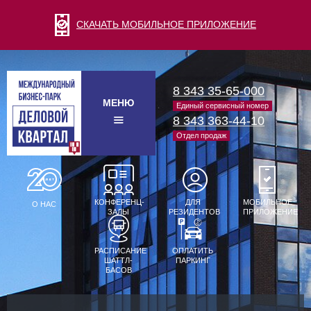
СКАЧАТЬ МОБИЛЬНОЕ ПРИЛОЖЕНИЕ
8 343 35-65-000
МЕНЮ
Единый сервисный номер
8 343 363-44-10
Отдел продаж
КОНФЕРЕНЦ-
ДЛЯ
МОБИЛЬНОЕ
О НАС
ЗАЛЫ
РЕЗИДЕНТОВ
ПРИЛОЖЕНИЕ
РАСПИСАНИЕ
ОПЛАТИТЬ
ШАТТЛ-
ПАРКИНГ
БАСОВ