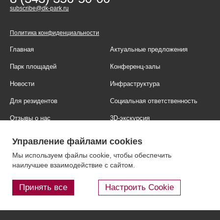
subscribe@dk-park.ru
Политика конфиденциальности
Главная
Актуальные предложения
Парк площадей
Конференц-залы
Новости
Инфраструктура
Для резидентов
Социальная ответственность
Отзывы о нас
3D-экскурсия
Фотогалерея
Правовая информация
Управление файлами cookies
Контакты
Блог
Мы используем файлы cookie, чтобы обеспечить
наилучшее взаимодействие с сайтом.
Принять все
Настроить Cookie