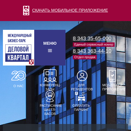
СКАЧАТЬ МОБИЛЬНОЕ ПРИЛОЖЕНИЕ
8 343 35-65-000
МЕНЮ
Единый сервисный номер
8 343 363-44-10
Отдел продаж
КОНФЕРЕНЦ-
ДЛЯ
МОБИЛЬНОЕ
О НАС
ЗАЛЫ
РЕЗИДЕНТОВ
ПРИЛОЖЕНИЕ
РАСПИСАНИЕ
ОПЛАТИТЬ
ШАТТЛ-
ПАРКИНГ
БАСОВ