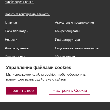
subscribe@dk-park.ru
Политика конфиденциальности
Главная
Актуальные предложения
Парк площадей
Конференц-залы
Новости
Инфраструктура
Для резидентов
Социальная ответственность
Отзывы о нас
3D-экскурсия
Фотогалерея
Правовая информация
Управление файлами cookies
Контакты
Блог
Мы используем файлы cookie, чтобы обеспечить
наилучшее взаимодействие с сайтом.
Принять все
Настроить Cookie