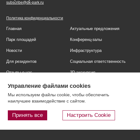
subscribe@dk-park.ru
Политика конфиденциальности
Главная
Актуальные предложения
Парк площадей
Конференц-залы
Новости
Инфраструктура
Для резидентов
Социальная ответственность
Отзывы о нас
3D-экскурсия
Фотогалерея
Правовая информация
Управление файлами cookies
Контакты
Блог
Мы используем файлы cookie, чтобы обеспечить
наилучшее взаимодействие с сайтом.
Принять все
Настроить Cookie