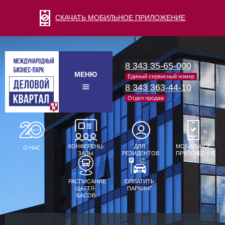
СКАЧАТЬ МОБИЛЬНОЕ ПРИЛОЖЕНИЕ
8 343 35-65-000
МЕНЮ
Единый сервисный номер
8 343 363-44-10
Отдел продаж
КОНФЕРЕНЦ-
ДЛЯ
МОБИЛЬНОЕ
О НАС
ЗАЛЫ
РЕЗИДЕНТОВ
ПРИЛОЖЕНИЕ
РАСПИСАНИЕ
ОПЛАТИТЬ
ШАТТЛ-
ПАРКИНГ
БАСОВ