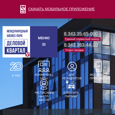
СКАЧАТЬ МОБИЛЬНОЕ ПРИЛОЖЕНИЕ
8 343 35-65-000
МЕНЮ
Единый сервисный номер
8 343 363-44-10
Отдел продаж
КОНФЕРЕНЦ-
ДЛЯ
МОБИЛЬНОЕ
О НАС
ЗАЛЫ
РЕЗИДЕНТОВ
ПРИЛОЖЕНИЕ
РАСПИСАНИЕ
ОПЛАТИТЬ
ШАТТЛ-
ПАРКИНГ
БАСОВ