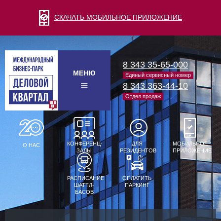
СКАЧАТЬ МОБИЛЬНОЕ ПРИЛОЖЕНИЕ
8 343 35-65-000
МЕНЮ
Единый сервисный номер
8 343 363-44-10
Отдел продаж
КОНФЕРЕНЦ-
ДЛЯ
МОБИЛЬНОЕ
О НАС
ЗАЛЫ
РЕЗИДЕНТОВ
ПРИЛОЖЕНИЕ
РАСПИСАНИЕ
ОПЛАТИТЬ
ШАТТЛ-
ПАРКИНГ
БАСОВ