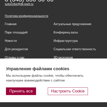
subscribe@dk-park.ru
Политика конфиденциальности
Главная
Актуальные предложения
Парк площадей
Конференц-залы
Новости
Инфраструктура
Для резидентов
Социальная ответственность
Отзывы о нас
3D-экскурсия
Фотогалерея
Правовая информация
Управление файлами cookies
Контакты
Блог
Мы используем файлы cookie, чтобы обеспечить
наилучшее взаимодействие с сайтом.
Принять все
Настроить Cookie