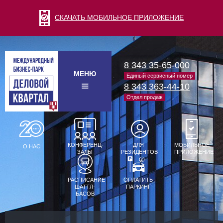
СКАЧАТЬ МОБИЛЬНОЕ ПРИЛОЖЕНИЕ
8 343 35-65-000
МЕНЮ
Единый сервисный номер
8 343 363-44-10
Отдел продаж
КОНФЕРЕНЦ-
ДЛЯ
МОБИЛЬНОЕ
О НАС
ЗАЛЫ
РЕЗИДЕНТОВ
ПРИЛОЖЕНИЕ
РАСПИСАНИЕ
ОПЛАТИТЬ
ШАТТЛ-
ПАРКИНГ
БАСОВ