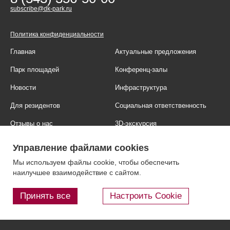
subscribe@dk-park.ru
Политика конфиденциальности
Главная
Актуальные предложения
Парк площадей
Конференц-залы
Новости
Инфраструктура
Для резидентов
Социальная ответственность
Отзывы о нас
3D-экскурсия
Фотогалерея
Правовая информация
Управление файлами cookies
Контакты
Блог
Мы используем файлы cookie, чтобы обеспечить
наилучшее взаимодействие с сайтом.
Принять все
Настроить Cookie