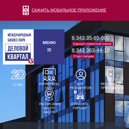
СКАЧАТЬ МОБИЛЬНОЕ ПРИЛОЖЕНИЕ
8 343 35-65-000
МЕНЮ
Единый сервисный номер
8 343 363-44-10
Отдел продаж
КОНФЕРЕНЦ-
ДЛЯ
МОБИЛЬНОЕ
О НАС
ЗАЛЫ
РЕЗИДЕНТОВ
ПРИЛОЖЕНИЕ
РАСПИСАНИЕ
ОПЛАТИТЬ
ШАТТЛ-
ПАРКИНГ
БАСОВ