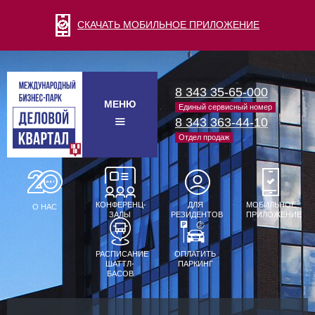
СКАЧАТЬ МОБИЛЬНОЕ ПРИЛОЖЕНИЕ
8 343 35-65-000
МЕНЮ
Единый сервисный номер
8 343 363-44-10
Отдел продаж
КОНФЕРЕНЦ-
ДЛЯ
МОБИЛЬНОЕ
О НАС
ЗАЛЫ
РЕЗИДЕНТОВ
ПРИЛОЖЕНИЕ
РАСПИСАНИЕ
ОПЛАТИТЬ
ШАТТЛ-
ПАРКИНГ
БАСОВ