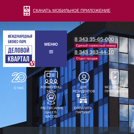
СКАЧАТЬ МОБИЛЬНОЕ ПРИЛОЖЕНИЕ
8 343 35-65-000
МЕНЮ
Единый сервисный номер
8 343 363-44-10
Отдел продаж
КОНФЕРЕНЦ-
ДЛЯ
МОБИЛЬНОЕ
О НАС
ЗАЛЫ
РЕЗИДЕНТОВ
ПРИЛОЖЕНИЕ
РАСПИСАНИЕ
ОПЛАТИТЬ
ШАТТЛ-
ПАРКИНГ
БАСОВ