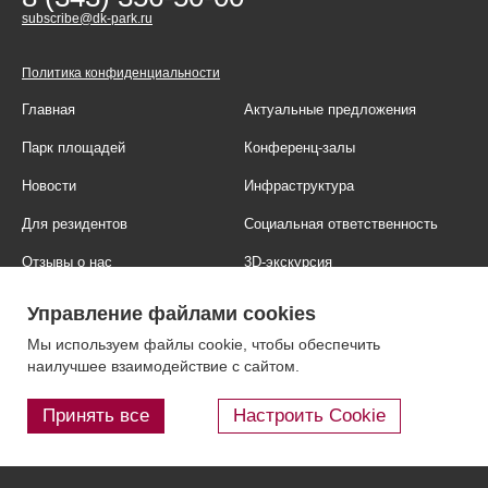
subscribe@dk-park.ru
Политика конфиденциальности
Главная
Актуальные предложения
Парк площадей
Конференц-залы
Новости
Инфраструктура
Для резидентов
Социальная ответственность
Отзывы о нас
3D-экскурсия
Фотогалерея
Правовая информация
Управление файлами cookies
Контакты
Блог
Мы используем файлы cookie, чтобы обеспечить
наилучшее взаимодействие с сайтом.
Принять все
Настроить Cookie