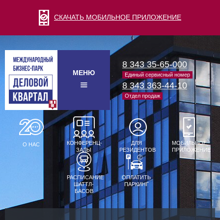
СКАЧАТЬ МОБИЛЬНОЕ ПРИЛОЖЕНИЕ
8 343 35-65-000
МЕНЮ
Единый сервисный номер
8 343 363-44-10
Отдел продаж
КОНФЕРЕНЦ-
ДЛЯ
МОБИЛЬНОЕ
О НАС
ЗАЛЫ
РЕЗИДЕНТОВ
ПРИЛОЖЕНИЕ
РАСПИСАНИЕ
ОПЛАТИТЬ
ШАТТЛ-
ПАРКИНГ
БАСОВ