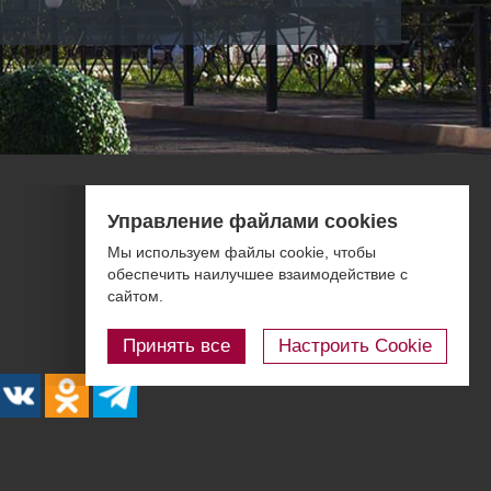
Фотогалерея
Управление файлами cookies
Правовая информация
Мы используем файлы cookie, чтобы
Контакты
обеспечить наилучшее взаимодействие с
сайтом.
Блог
Принять все
Настроить Cookie