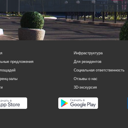
ая
Инфраструктура
льные предложения
Для резидентов
площадей
Социальная ответственность
ренц-залы
Отзывы о нас
ти
3D-экскурсия