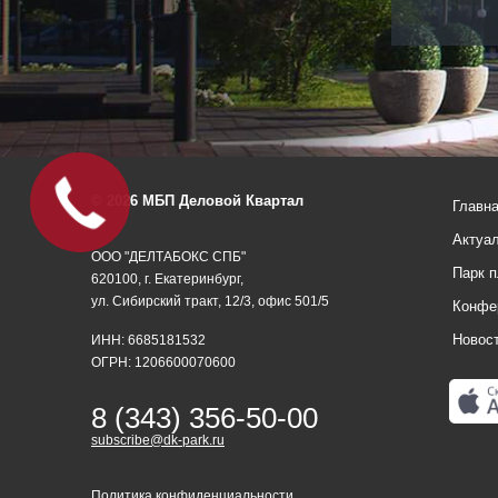
Офис под
Ваш
© 2026 МБП Деловой Квартал
Главн
бюджет
Актуа
ООО "ДЕЛТАБОКС СПБ"
Парк 
620100, г. Екатеринбург,
ул. Сибирский тракт, 12/3, офис 501/5
Конфе
Новос
ИНН: 6685181532
ОГРН: 1206600070600
8 (343) 356-50-00
subscribe@dk-park.ru
Политика конфиденциальности