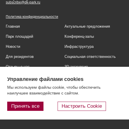
subscribe@dk-park.ru
Политика конфиденциальности
Главная
Актуальные предложения
Парк площадей
Конференц-залы
Новости
Инфраструктура
Для резидентов
Социальная ответственность
Отзывы о нас
3D-экскурсия
Фотогалерея
Правовая информация
Управление файлами cookies
Контакты
Блог
Мы используем файлы cookie, чтобы обеспечить
наилучшее взаимодействие с сайтом.
Принять все
Настроить Cookie