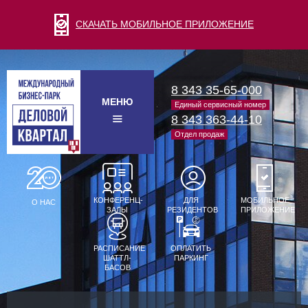
СКАЧАТЬ МОБИЛЬНОЕ ПРИЛОЖЕНИЕ
8 343 35-65-000
МЕНЮ
Единый сервисный номер
8 343 363-44-10
Отдел продаж
КОНФЕРЕНЦ-
ДЛЯ
МОБИЛЬНОЕ
О НАС
ЗАЛЫ
РЕЗИДЕНТОВ
ПРИЛОЖЕНИЕ
РАСПИСАНИЕ
ОПЛАТИТЬ
ШАТТЛ-
ПАРКИНГ
БАСОВ