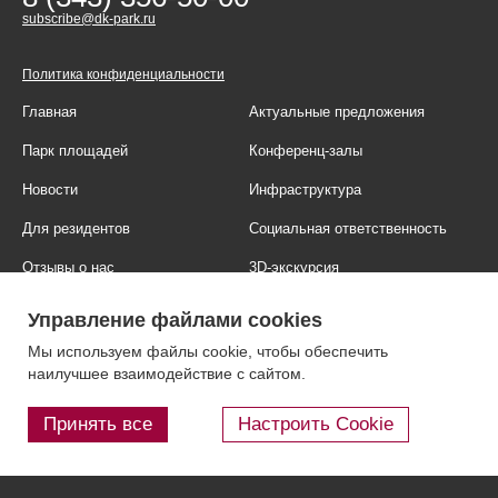
subscribe@dk-park.ru
Политика конфиденциальности
Главная
Актуальные предложения
Парк площадей
Конференц-залы
Новости
Инфраструктура
Для резидентов
Социальная ответственность
Отзывы о нас
3D-экскурсия
Фотогалерея
Правовая информация
Управление файлами cookies
Контакты
Блог
Мы используем файлы cookie, чтобы обеспечить
наилучшее взаимодействие с сайтом.
Принять все
Настроить Cookie