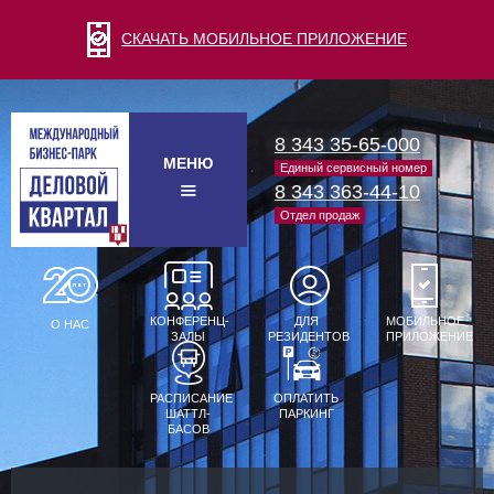
СКАЧАТЬ МОБИЛЬНОЕ ПРИЛОЖЕНИЕ
8 343 35-65-000
МЕНЮ
Единый сервисный номер
8 343 363-44-10
Отдел продаж
КОНФЕРЕНЦ-
ДЛЯ
МОБИЛЬНОЕ
О НАС
ЗАЛЫ
РЕЗИДЕНТОВ
ПРИЛОЖЕНИЕ
РАСПИСАНИЕ
ОПЛАТИТЬ
ШАТТЛ-
ПАРКИНГ
БАСОВ