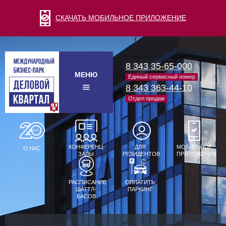
СКАЧАТЬ МОБИЛЬНОЕ ПРИЛОЖЕНИЕ
8 343 35-65-000
МЕНЮ
Единый сервисный номер
8 343 363-44-10
Отдел продаж
КОНФЕРЕНЦ-
ДЛЯ
МОБИЛЬНОЕ
О НАС
ЗАЛЫ
РЕЗИДЕНТОВ
ПРИЛОЖЕНИЕ
РАСПИСАНИЕ
ОПЛАТИТЬ
ШАТТЛ-
ПАРКИНГ
БАСОВ