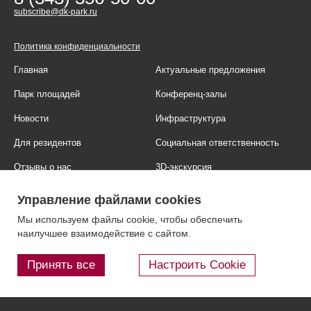
subscribe@dk-park.ru
Политика конфиденциальности
Главная
Актуальные предложения
Парк площадей
Конференц-залы
Новости
Инфраструктура
Для резидентов
Социальная ответственность
Отзывы о нас
3D-экскурсия
Фотогалерея
Правовая информация
Управление файлами cookies
Контакты
Блог
Мы используем файлы cookie, чтобы обеспечить
наилучшее взаимодействие с сайтом.
Принять все
Настроить Cookie