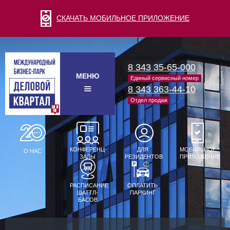
СКАЧАТЬ МОБИЛЬНОЕ ПРИЛОЖЕНИЕ
8 343 35-65-000
МЕНЮ
Единый сервисный номер
8 343 363-44-10
Отдел продаж
КОНФЕРЕНЦ-
ДЛЯ
МОБИЛЬНОЕ
О НАС
ЗАЛЫ
РЕЗИДЕНТОВ
ПРИЛОЖЕНИЕ
РАСПИСАНИЕ
ОПЛАТИТЬ
ШАТТЛ-
ПАРКИНГ
БАСОВ