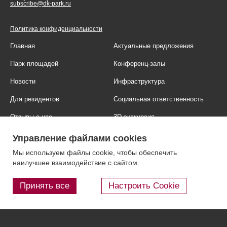
subscribe@dk-park.ru
Политика конфиденциальности
Главная
Актуальные предложения
Парк площадей
Конференц-залы
Новости
Инфраструктура
Для резидентов
Социальная ответственность
Отзывы о нас
3D-экскурсия
Фотогалерея
Правовая информация
Управление файлами cookies
Контакты
Блог
Мы используем файлы cookie, чтобы обеспечить
наилучшее взаимодействие с сайтом.
Принять все
Настроить Cookie