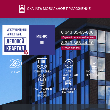
СКАЧАТЬ МОБИЛЬНОЕ ПРИЛОЖЕНИЕ
8 343 35-65-000
МЕНЮ
Единый сервисный номер
8 343 363-44-10
Отдел продаж
КОНФЕРЕНЦ-
ДЛЯ
МОБИЛЬНОЕ
О НАС
ЗАЛЫ
РЕЗИДЕНТОВ
ПРИЛОЖЕНИЕ
РАСПИСАНИЕ
ОПЛАТИТЬ
ШАТТЛ-
ПАРКИНГ
БАСОВ